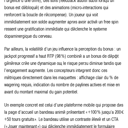
l’urgence d’une offre), des sons (feedback auditif subtil lorsqu’un
bonus est débloqué) et des animations (micro‑interactions qui
renforcent la boucle de récompense). Un joueur qui voit
immédiatement son solde augmenter après avoir activé un free spin
ressent une gratification immédiate qui déclenche le système
dopaminergique du cerveau.
Par ailleurs, la volatilité d’un jeu influence la perception du bonus : un
jackpot progressif à haut RTP (98 %) combiné à un bonus de dépôt
généreux crée une dynamique où le risque perçu diminue tandis que
l’engagement augmente. Les concepteurs intègrent donc ces
métriques directement dans les maquettes : affichage clair du % de
wagering requis, indication du nombre de paylines actives et mise en
avant du montant maximal du gain potentiel.
Un exemple concret est celui d’une plateforme mobile qui propose dès
la page d’accueil un bandeau animé présentant « +100 % jusqu’à 200 €
+50 tours gratuits ». Le bandeau utilise un contraste élevé et un CTA
(« Jouer maintenant ») qui déclenche immédiatement le formulaire