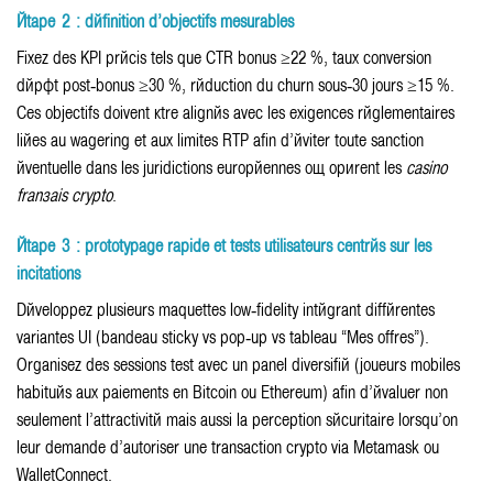
Étape 2 : définition d’objectifs mesurables
Fixez des KPI précis tels que CTR bonus ≥22 %, taux conversion
dépôt post‑bonus ≥30 %, réduction du churn sous‑30 jours ≥15 %.
Ces objectifs doivent être alignés avec les exigences réglementaires
liées au wagering et aux limites RTP afin d’éviter toute sanction
éventuelle dans les juridictions européennes où opèrent les
casino
français crypto
.
Étape 3 : prototypage rapide et tests utilisateurs centrés sur les
incitations
Développez plusieurs maquettes low‑fidelity intégrant différentes
variantes UI (bandeau sticky vs pop‑up vs tableau “Mes offres”).
Organisez des sessions test avec un panel diversifié (joueurs mobiles
habitués aux paiements en Bitcoin ou Ethereum) afin d’évaluer non
seulement l’attractivité mais aussi la perception sécuritaire lorsqu’on
leur demande d’autoriser une transaction crypto via Metamask ou
WalletConnect.