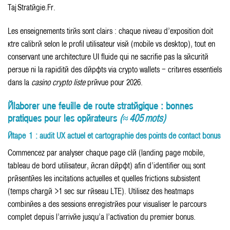
Taj Stratégie.Fr.
Les enseignements tirés sont clairs : chaque niveau d’exposition doit
être calibré selon le profil utilisateur visé (mobile vs desktop), tout en
conservant une architecture UI fluide qui ne sacrifie pas la sécurité
perçue ni la rapidité des dépôts via crypto wallets – critères essentiels
dans la
casino crypto liste
prévue pour 2026.
Élaborer une feuille de route stratégique : bonnes
pratiques pour les opérateurs
(≈ 405 mots)
Étape 1 : audit UX actuel et cartographie des points de contact bonus
Commencez par analyser chaque page clé (landing page mobile,
tableau de bord utilisateur, écran dépôt) afin d’identifier où sont
présentées les incitations actuelles et quelles frictions subsistent
(temps chargé >1 sec sur réseau LTE). Utilisez des heatmaps
combinées à des sessions enregistrées pour visualiser le parcours
complet depuis l’arrivée jusqu’à l’activation du premier bonus.