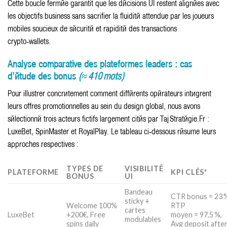
Cette boucle fermée garantit que les décisions UI restent alignées avec
les objectifs business sans sacrifier la fluidité attendue par les joueurs
mobiles soucieux de sécurité et rapidité des transactions
crypto‑wallets.
Analyse comparative des plateformes leaders : cas
d’étude des bonus
(≈ 410 mots)
Pour illustrer concrètement comment différents opérateurs intègrent
leurs offres promotionnelles au sein du design global, nous avons
sélectionné trois acteurs fictifs largement cités par Taj Stratégie.Fr :
LuxeBet, SpinMaster et RoyalPlay. Le tableau ci‑dessous résume leurs
approches respectives :
TYPES DE
VISIBILITÉ
PLATEFORME
KPI CLÉS*
BONUS
UI
Bandeau
CTR bonus = 23 
sticky +
Welcome 100%
RTP
cartes
LuxeBet
+200€, Free
moyen = 97,5 %,
modulables
spins daily
Avg deposit afte