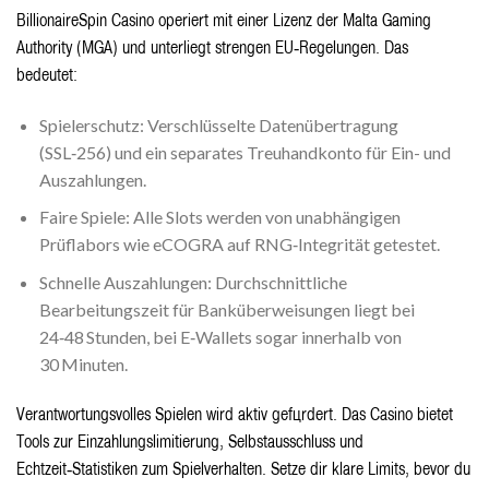
BillionaireSpin Casino operiert mit einer Lizenz der Malta Gaming
Authority (MGA) und unterliegt strengen EU‑Regelungen. Das
bedeutet:
Spielerschutz: Verschlüsselte Datenübertragung
(SSL‑256) und ein separates Treuhandkonto für Ein- und
Auszahlungen.
Faire Spiele: Alle Slots werden von unabhängigen
Prüflabors wie eCOGRA auf RNG‑Integrität getestet.
Schnelle Auszahlungen: Durchschnittliche
Bearbeitungszeit für Banküberweisungen liegt bei
24‑48 Stunden, bei E‑Wallets sogar innerhalb von
30 Minuten.
Verantwortungsvolles Spielen wird aktiv gefördert. Das Casino bietet
Tools zur Einzahlungslimitierung, Selbstausschluss und
Echtzeit‑Statistiken zum Spielverhalten. Setze dir klare Limits, bevor du