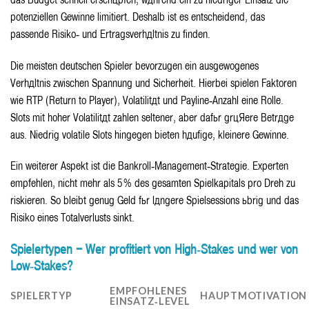
potenziellen Gewinne limitiert. Deshalb ist es entscheidend, das
passende Risiko‑ und Ertragsverhältnis zu finden.
Die meisten deutschen Spieler bevorzugen ein ausgewogenes
Verhältnis zwischen Spannung und Sicherheit. Hierbei spielen Faktoren
wie RTP (Return to Player), Volatilität und Payline‑Anzahl eine Rolle.
Slots mit hoher Volatilität zahlen seltener, aber dafür größere Beträge
aus. Niedrig volatile Slots hingegen bieten häufige, kleinere Gewinne.
Ein weiterer Aspekt ist die Bankroll‑Management‑Strategie. Experten
empfehlen, nicht mehr als 5 % des gesamten Spielkapitals pro Dreh zu
riskieren. So bleibt genug Geld für längere Spielsessions übrig und das
Risiko eines Totalverlusts sinkt.
Spielertypen – Wer profitiert von High‑Stakes und wer von
Low‑Stakes?
EMPFOHLENES
SPIELERTYP
HAUPTMOTIVATION
EINSATZ‑LEVEL