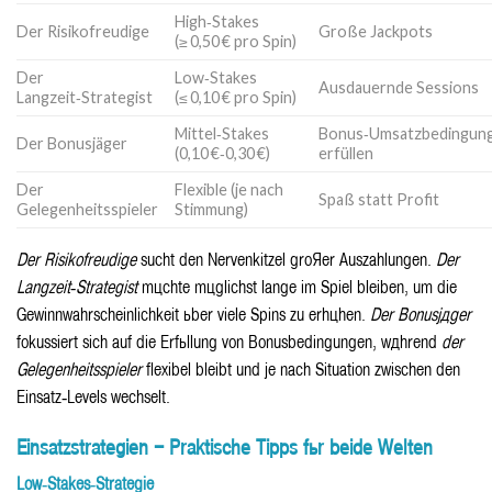
High‑Stakes
Der Risikofreudige
Große Jackpots
(≥ 0,50 € pro Spin)
Der
Low‑Stakes
Ausdauernde Sessions
Langzeit‑Strategist
(≤ 0,10 € pro Spin)
Mittel‑Stakes
Bonus‑Umsatzbedingun
Der Bonusjäger
(0,10 €‑0,30 €)
erfüllen
Der
Flexible (je nach
Spaß statt Profit
Gelegenheitsspieler
Stimmung)
Der Risikofreudige
sucht den Nervenkitzel großer Auszahlungen.
Der
Langzeit‑Strategist
möchte möglichst lange im Spiel bleiben, um die
Gewinnwahrscheinlichkeit über viele Spins zu erhöhen.
Der Bonusjäger
fokussiert sich auf die Erfüllung von Bonusbedingungen, während
der
Gelegenheitsspieler
flexibel bleibt und je nach Situation zwischen den
Einsatz‑Levels wechselt.
Einsatzstrategien – Praktische Tipps für beide Welten
Low‑Stakes‑Strategie