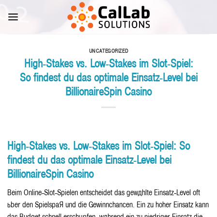
Skip
to
content
UNCATEGORIZED
High‑Stakes vs. Low‑Stakes im Slot‑Spiel:
So findest du das optimale Einsatz‑Level bei
BillionaireSpin Casino
High‑Stakes vs. Low‑Stakes im Slot‑Spiel: So
findest du das optimale Einsatz‑Level bei
BillionaireSpin Casino
Beim Online‑Slot‑Spielen entscheidet das gewählte Einsatz‑Level oft
über den Spielspaß und die Gewinnchancen. Ein zu hoher Einsatz kann
das Budget schnell erschöpfen, während ein zu niedriger Einsatz die