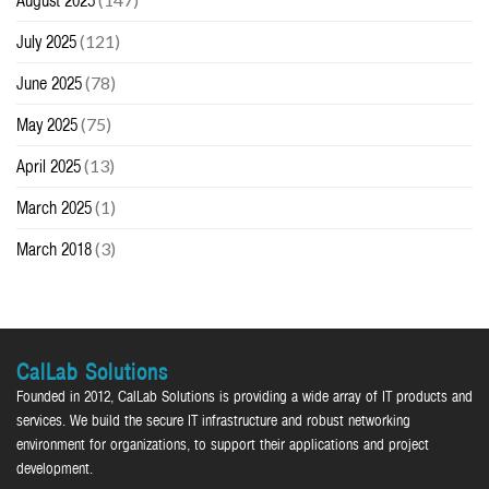
August 2025
(121)
July 2025
(78)
June 2025
(75)
May 2025
(13)
April 2025
(1)
March 2025
(3)
March 2018
CalLab Solutions
Founded in 2012, CalLab Solutions is providing a wide array of IT products and
services. We build the secure IT infrastructure and robust networking
environment for organizations, to support their applications and project
development.