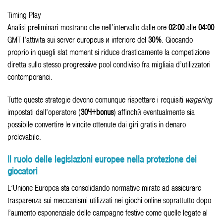
Timing Play
Analisi preliminari mostrano che nell’intervallo dalle ore
02∶00
alle
04∶00
GMT l’attività sui server europeus è inferiore del
30 %
. Giocando
proprio in quegli slat moment si riduce drasticamente la competizione
diretta sullo stesso progressive pool condiviso fra migliaia d’utilizzatori
contemporanei.
Tutte queste strategie devono comunque rispettare i requisiti
wagering
impostati dall’operatore (
30×+bonus
) affinché eventualmente sia
possibile convertire le vincite ottenute dai giri gratis in denaro
prelevabile.
Il ruolo delle legislazioni europee nella protezione dei
giocatori
L’Unione Europea sta consolidando normative mirate ad assicurare
trasparenza sui meccanismi utilizzati nei giochi online soprattutto dopo
l’aumento esponenziale delle campagne festive come quelle legate al