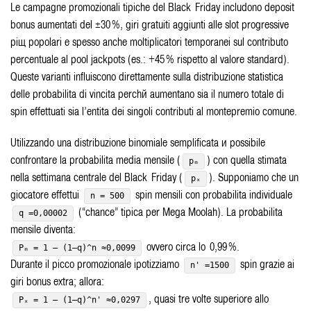
Le campagne promozionali tipiche del Black Friday includono deposit
bonus aumentati del ±30 %, giri gratuiti aggiunti alle slot progressive
più popolari e spesso anche moltiplicatori temporanei sul contributo
percentuale al pool jackpots (es.: +45 % rispetto al valore standard).
Queste varianti influiscono direttamente sulla distribuzione statistica
delle probabilità di vincita perché aumentano sia il numero totale di
spin effettuati sia l’entità dei singoli contributi al montepremio comune.
Utilizzando una distribuzione binomiale semplificata è possibile
confrontare la probabilità media mensile (
) con quella stimata
pₘ
nella settimana centrale del Black Friday (
). Supponiamo che un
pₓ
giocatore effettui
spin mensili con probabilità individuale
n = 500
(“chance” tipica per Mega Moolah). La probabilità
q =0,00002
mensile diventa:
ovvero circa lo 0,99 %.
Pₘ = 1 – (1–q)^n ≈0,0099
Durante il picco promozionale ipotizziamo
spin grazie ai
n' =1500
giri bonus extra; allora:
, quasi tre volte superiore allo
Pₓ = 1 – (1–q)^n' ≈0,0297