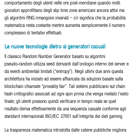
comportamento degli utenti nelle ore post‑meridiane quando molti
giocatori approfittano degli slip time zone americani ancora attivi ma
gli algoritmi RNG rimangono invariati – ciò significa che la probabilità
matematica resta costante mentre aumenta semplicemente il numero
complessivo di tentativi effettuati.
Le nuove tecnologie dietro ai generatori casuali
Il classico Random Number Generator basato su algoritmi
pseudo‑random utilizza seed derivanti dall’orologio interno del server e
da eventi ambientali limitati (“entropy”). Negli ultimi due anni questa
architettura ha iniziato ad essere affiancata da soluzioni basate sulla
blockchain chiamate “provably fair”. Tali sistemi pubblicano sul chain
hash crittografici associati ad ogni spin prima che venga rivelato l’esito
finale; gli utenti possono quindi verificare in tempo reale se quel
risultato deriva effettivamente da una sequenza casuale conforme agli
standard internazionali ISO/IEC 27001 sull’integrità dei dati gaming​.
La trasparenza matematica introdotta dalle catene pubbliche migliora