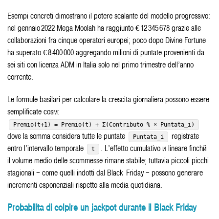
Esempi concreti dimostrano il potere scalante del modello progressivo:
nel gennaio 2022 Mega Moolah ha raggiunto € 12 345 678 grazie alle
collaborazioni fra cinque operatori europei; poco dopo Divine Fortune
ha superato € 8 400 000 aggregando milioni di puntate provenienti da
sei siti con licenza ADM in Italia solo nel primo trimestre dell’anno
corrente.
Le formule basilari per calcolare la crescita giornaliera possono essere
semplificate così:
Premio(t+1) = Premio(t) + Σ(Contributo % × Puntata_i)
dove la somma considera tutte le puntate
registrate
Puntata_i
entro l’intervallo temporale
. L’effetto cumulativo è lineare finché
t
il volume medio delle scommesse rimane stabile; tuttavia piccoli picchi
stagionali – come quelli indotti dal Black Friday – possono generare
incrementi esponenziali rispetto alla media quotidiana.
Probabilità di colpire un jackpot durante il Black Friday