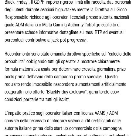
Black Friday . Il GDPR impone rigorosi limiti alla raccolta dati personali
degli utenti durante sessioni high‑stakes mentre la Direttiva sul Gioco
Responsabile richiede agli operatori licenziatI presso autorità nazionali
quale ADM italiano o Malta Gaming Authority l’obbligo esplicito di
presentare schede informative dettagliate sui tassi RTP ed eventuali
percentuali contributive ai jack pot progressivi.
Recentemente sono state emanate direttive specifiche sul “calcolo delle
probabilità” obbligando tutti gli operator​​​​‎⁠⁠⁠⁠⁠⁦ ⁧⁣⁩a mostrare chiaramente
formula matematica usata per determinare crescita giornaliera prize
pools prima dell’avvio della campagna promo speciale . Questo
requisito rende impossibile nascondere aumentamenti artificialmente
esageratti nelle offerte “Black­Friday exclusive”, garantendo così
condizioni paritarie tra tutti gli iscritti.
L’impatto pratico sugli operator Italian con licenza AAMS / ADM
consiste nella necessità d’integrare sistemi audit certificabili dalle
autorità italiane prima dello start‐up commerciale della campagna
promossozialmente intensa , includendo report settimanali pubblicabili