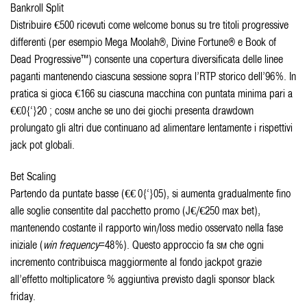
Bankroll Split
Distribuire €500 ricevuti come welcome bonus su tre titoli progressive
differenti (per esempio Mega Moolah®, Divine Fortune® e Book of
Dead Progressive™) consente una copertura diversificata delle linee
paganti mantenendo ciascuna sessione sopra l’RTP storico dell’96 %. In
pratica si gioca €166 su ciascuna macchina con puntata minima pari a
€€0{‘}20 ; così anche se uno dei giochi presenta drawdown
prolungato gli altri due continuano ad alimentare lentamente i rispettivi
jack pot globali.
Bet Scaling
Partendo da puntate basse (€€ 0{‘}05), si aumenta gradualmente fino
alle soglie consentite dal pacchetto promo (£€/€250 max bet),
mantenendo costante il rapporto win/loss medio osservato nella fase
iniziale (
win frequency
=48 %). Questo approccio fa sì che ogni
incremento contribuisca maggiormente al fondo jackpot grazie
all’effetto moltiplicatore % aggiuntiva previsto dagli sponsor black
friday.