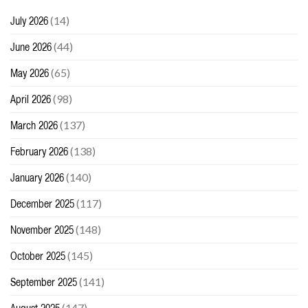
(14)
July 2026
(44)
June 2026
(65)
May 2026
(98)
April 2026
(137)
March 2026
(138)
February 2026
(140)
January 2026
(117)
December 2025
(148)
November 2025
(145)
October 2025
(141)
September 2025
(147)