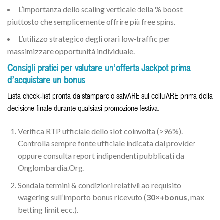
L’importanza dello scaling verticale della % boost
piuttosto che semplicemente offrire più free spins.
L’utilizzo strategico degli orari low‑traffic per
massimizzare opportunità individuale.
Consigli pratici per valutare un’offerta Jackpot prima
d’acquistare un bonus
Lista check‐list pronta da stampare o salvARE sul cellulARE prima della
decisione finale durante qualsiasi promozione festiva:
Verifica RTP ufficiale dello slot coinvolta (>96%).
Controlla sempre fonte ufficiale indicata dal provider
oppure consulta report indipendenti pubblicati da
Onglombardia.Org.
Sondala termini & condizioni relativii ao requisito
wagering sull’importo bonus ricevuto (
30×+bonus
, max
betting limit ecc.).