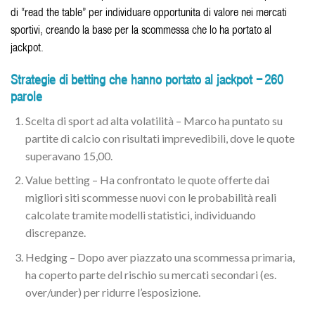
di “read the table” per individuare opportunità di valore nei mercati
sportivi, creando la base per la scommessa che lo ha portato al
jackpot.
Strategie di betting che hanno portato al jackpot – 260
parole
Scelta di sport ad alta volatilità – Marco ha puntato su
partite di calcio con risultati imprevedibili, dove le quote
superavano 15,00.
Value betting – Ha confrontato le quote offerte dai
migliori siti scommesse nuovi con le probabilità reali
calcolate tramite modelli statistici, individuando
discrepanze.
Hedging – Dopo aver piazzato una scommessa primaria,
ha coperto parte del rischio su mercati secondari (es.
over/under) per ridurre l’esposizione.