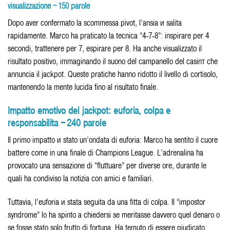
visualizzazione – 150 parole
Dopo aver confermato la scommessa pivot, l’ansia è salita
rapidamente. Marco ha praticato la tecnica “4‑7‑8”: inspirare per 4
secondi, trattenere per 7, espirare per 8. Ha anche visualizzato il
risultato positivo, immaginando il suono del campanello del casinò che
annuncia il jackpot. Queste pratiche hanno ridotto il livello di cortisolo,
mantenendo la mente lucida fino al risultato finale.
Impatto emotivo del jackpot: euforia, colpa e
responsabilità – 240 parole
Il primo impatto è stato un’ondata di euforia: Marco ha sentito il cuore
battere come in una finale di Champions League. L’adrenalina ha
provocato una sensazione di “fluttuare” per diverse ore, durante le
quali ha condiviso la notizia con amici e familiari.
Tuttavia, l’euforia è stata seguita da una fitta di colpa. Il “impostor
syndrome” lo ha spinto a chiedersi se meritasse davvero quel denaro o
se fosse stato solo frutto di fortuna. Ha temuto di essere giudicato