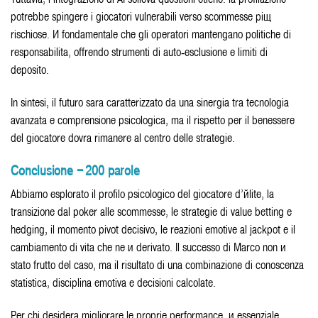
potrebbe spingere i giocatori vulnerabili verso scommesse più
rischiose. È fondamentale che gli operatori mantengano politiche di
responsabilità, offrendo strumenti di auto‑esclusione e limiti di
deposito.
In sintesi, il futuro sarà caratterizzato da una sinergia tra tecnologia
avanzata e comprensione psicologica, ma il rispetto per il benessere
del giocatore dovrà rimanere al centro delle strategie.
Conclusione – 200 parole
Abbiamo esplorato il profilo psicologico del giocatore d’élite, la
transizione dal poker alle scommesse, le strategie di value betting e
hedging, il momento pivot decisivo, le reazioni emotive al jackpot e il
cambiamento di vita che ne è derivato. Il successo di Marco non è
stato frutto del caso, ma il risultato di una combinazione di conoscenza
statistica, disciplina emotiva e decisioni calcolate.
Per chi desidera migliorare le proprie performance, è essenziale