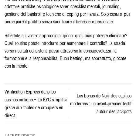
adottare pratiche psicologiche sane: checklist mentali, journaling,
gestione del bankroll e tecniche di coping per l’ansia. Solo così si può
perseguire il profitto senza sacrificare il benessere personale.
Riflettete sul vostro approccio al gioco: quali bias potreste eliminare?
Quali routine potete introdurre per aumentare il controllo? La strada
verso risultati consistenti passa attraverso la consapevolezza, la
formazione e la responsabilità. Buon betting, ma soprattutto, giocate
con la mente.
Vérification Express dans les
Les bonus de Noël des casinos
casinos en ligne – Le KYC simplifié
modernes : un avant‑premier festif
grâce aux tables de croupiers en
autour des jackpots
direct
LATEST POSTS