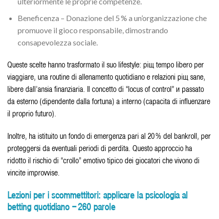
ulteriormente le proprie competenze.
Beneficenza – Donazione del 5 % a un’organizzazione che
promuove il gioco responsabile, dimostrando
consapevolezza sociale.
Queste scelte hanno trasformato il suo lifestyle: più tempo libero per
viaggiare, una routine di allenamento quotidiano e relazioni più sane,
libere dall’ansia finanziaria. Il concetto di “locus of control” è passato
da esterno (dipendente dalla fortuna) a interno (capacità di influenzare
il proprio futuro).
Inoltre, ha istituito un fondo di emergenza pari al 20 % del bankroll, per
proteggersi da eventuali periodi di perdita. Questo approccio ha
ridotto il rischio di “crollo” emotivo tipico dei giocatori che vivono di
vincite improvvise.
Lezioni per i scommettitori: applicare la psicologia al
betting quotidiano – 260 parole