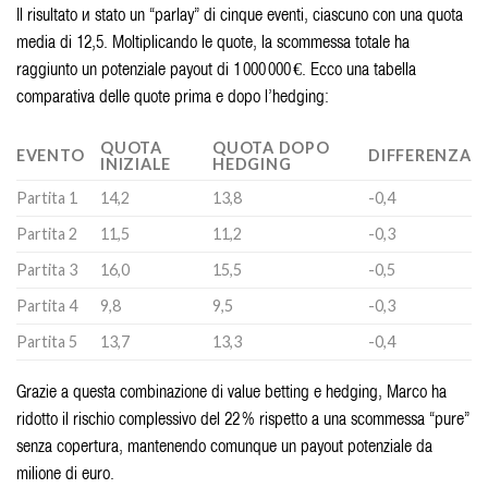
Il risultato è stato un “parlay” di cinque eventi, ciascuno con una quota
media di 12,5. Moltiplicando le quote, la scommessa totale ha
raggiunto un potenziale payout di 1 000 000 €. Ecco una tabella
comparativa delle quote prima e dopo l’hedging:
QUOTA
QUOTA DOPO
EVENTO
DIFFERENZA
INIZIALE
HEDGING
Partita 1
14,2
13,8
-0,4
Partita 2
11,5
11,2
-0,3
Partita 3
16,0
15,5
-0,5
Partita 4
9,8
9,5
-0,3
Partita 5
13,7
13,3
-0,4
Grazie a questa combinazione di value betting e hedging, Marco ha
ridotto il rischio complessivo del 22 % rispetto a una scommessa “pure”
senza copertura, mantenendo comunque un payout potenziale da
milione di euro.