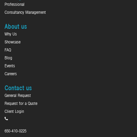
Professional
Consultancy Management
About us
Why Us
Showcase
FAQ
Blog
Events
Careers
Contact us
General Request
Request for a Quote
Client Login
650-410-0225