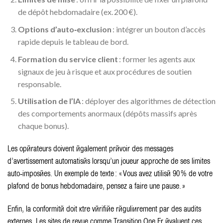
de dépôt hebdomadaire (ex. 200 €).
Options d’auto‑exclusion
: intégrer un bouton d’accès
rapide depuis le tableau de bord.
Formation du service client
: former les agents aux
signaux de jeu à risque et aux procédures de soutien
responsable.
Utilisation de l’IA
: déployer des algorithmes de détection
des comportements anormaux (dépôts massifs après
chaque bonus).
Les opérateurs doivent également prévoir des messages
d’avertissement automatisés lorsqu’un joueur approche de ses limites
auto‑imposées. Un exemple de texte : « Vous avez utilisé 90 % de votre
plafond de bonus hebdomadaire, pensez à faire une pause. »
Enfin, la conformité doit être vérifiée régulièrement par des audits
externes. Les sites de revue comme Transition One.Fr évaluent ces