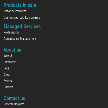
Products in sale
Network Products
Customized Lab Equipments
Managed Services
Professional
Consultancy Management
About us
Why Us
Showcase
FAQ
Blog
Events
Careers
Contact us
General Request