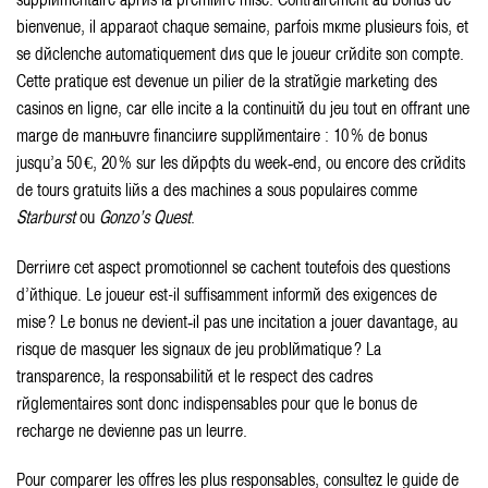
bienvenue, il apparaît chaque semaine, parfois même plusieurs fois, et
se déclenche automatiquement dès que le joueur crédite son compte.
Cette pratique est devenue un pilier de la stratégie marketing des
casinos en ligne, car elle incite à la continuité du jeu tout en offrant une
marge de manœuvre financière supplémentaire : 10 % de bonus
jusqu’à 50 €, 20 % sur les dépôts du week‑end, ou encore des crédits
de tours gratuits liés à des machines à sous populaires comme
Starburst
ou
Gonzo’s Quest
.
Derrière cet aspect promotionnel se cachent toutefois des questions
d’éthique. Le joueur est-il suffisamment informé des exigences de
mise ? Le bonus ne devient‑il pas une incitation à jouer davantage, au
risque de masquer les signaux de jeu problématique ? La
transparence, la responsabilité et le respect des cadres
réglementaires sont donc indispensables pour que le bonus de
recharge ne devienne pas un leurre.
Pour comparer les offres les plus responsables, consultez le guide de