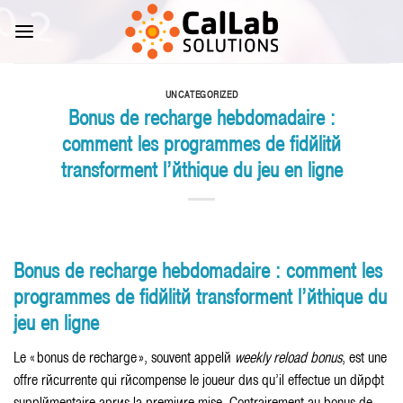
Skip
to
content
UNCATEGORIZED
Bonus de recharge hebdomadaire :
comment les programmes de fidélité
transforment l’éthique du jeu en ligne
Bonus de recharge hebdomadaire : comment les
programmes de fidélité transforment l’éthique du
jeu en ligne
Le « bonus de recharge », souvent appelé
weekly reload bonus
, est une
offre récurrente qui récompense le joueur dès qu’il effectue un dépôt
supplémentaire après la première mise. Contrairement au bonus de