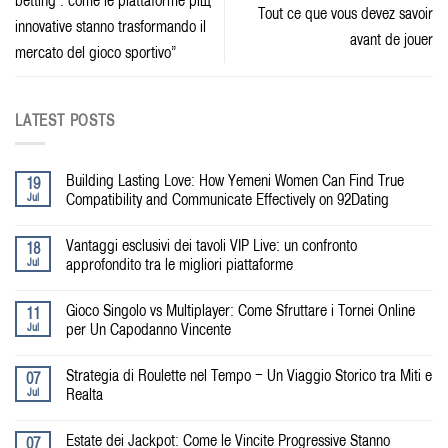
Tout ce que vous devez savoir
innovative stanno trasformando il
avant de jouer
mercato del gioco sportivo”
LATEST POSTS
Building Lasting Love: How Yemeni Women Can Find True
19
Compatibility and Communicate Effectively on 92Dating
Jul
Vantaggi esclusivi dei tavoli VIP Live: un confronto
18
approfondito tra le migliori piattaforme
Jul
Gioco Singolo vs Multiplayer: Come Sfruttare i Tornei Online
11
per Un Capodanno Vincente
Jul
Strategia di Roulette nel Tempo – Un Viaggio Storico tra Miti e
07
Realtà
Jul
Estate dei Jackpot: Come le Vincite Progressive Stanno
07