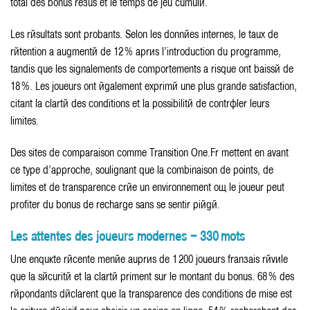
total des bonus reçus et le temps de jeu cumulé.
Les résultats sont probants. Selon les données internes, le taux de
rétention a augmenté de 12 % après l’introduction du programme,
tandis que les signalements de comportements à risque ont baissé de
18 %. Les joueurs ont également exprimé une plus grande satisfaction,
citant la clarté des conditions et la possibilité de contrôler leurs
limites.
Des sites de comparaison comme Transition One.Fr mettent en avant
ce type d’approche, soulignant que la combinaison de points, de
limites et de transparence crée un environnement où le joueur peut
profiter du bonus de recharge sans se sentir piégé.
Les attentes des joueurs modernes – 330 mots
Une enquête récente menée auprès de 1 200 joueurs français révèle
que la sécurité et la clarté priment sur le montant du bonus. 68 % des
répondants déclarent que la transparence des conditions de mise est