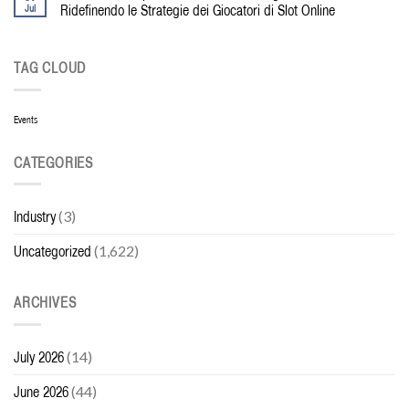
Ridefinendo le Strategie dei Giocatori di Slot Online
Jul
TAG CLOUD
Events
CATEGORIES
(3)
Industry
(1,622)
Uncategorized
ARCHIVES
(14)
July 2026
(44)
June 2026