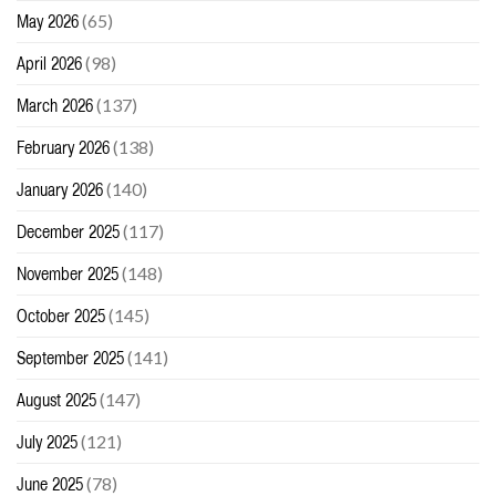
(65)
May 2026
(98)
April 2026
(137)
March 2026
(138)
February 2026
(140)
January 2026
(117)
December 2025
(148)
November 2025
(145)
October 2025
(141)
September 2025
(147)
August 2025
(121)
July 2025
(78)
June 2025