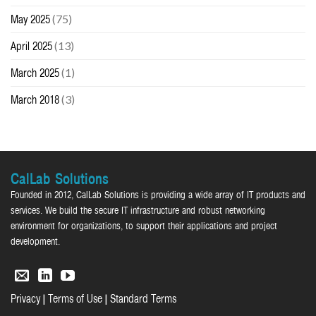
(75)
May 2025
(13)
April 2025
(1)
March 2025
(3)
March 2018
CalLab Solutions
Founded in 2012, CalLab Solutions is providing a wide array of IT products and
services. We build the secure IT infrastructure and robust networking
environment for organizations, to support their applications and project
development.
|
|
Privacy
Terms of Use
Standard Terms