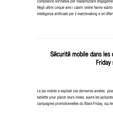
compliance normativa per massimizzare engagement, p
Negli ultimi cinque anni i casinò online hanno subit
intelligenza artificiale per il matchmaking e un’offe
Sécurité mobile dans les
Friday 
Le jeu mobile a explosé ces dernières années : plus
tablette pour placer leurs mises, suivre les jackpot
campagnes promotionnelles du Black Friday, où les