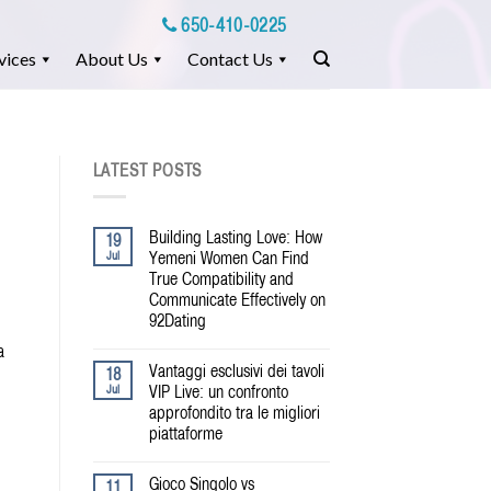
650-410-0225
vices
About Us
Contact Us
LATEST POSTS
Building Lasting Love: How
19
Yemeni Women Can Find
Jul
True Compatibility and
Communicate Effectively on
92Dating
a
Vantaggi esclusivi dei tavoli
18
VIP Live: un confronto
Jul
approfondito tra le migliori
piattaforme
Gioco Singolo vs
11