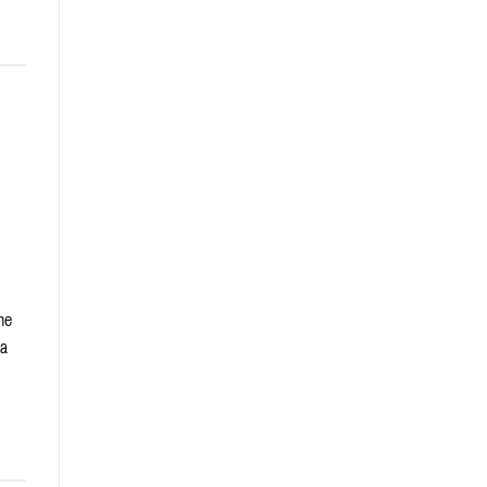
ne
 a