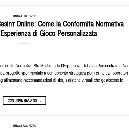
UNCATEGORIZED
i Casinò Online: Come la Conformità Normativa
’Esperienza di Gioco Personalizzata
 Conformità Normativa Sta Modellando l’Esperienza di Gioco Personalizzata Neg
sata da progetto sperimentale a componente strategica per i principali operatori 
g alimentano raccomandazioni di slot, assistenti virtuali che gestiscono le
CONTINUE READING
→
UNCATEGORIZED