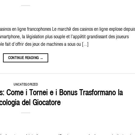
casinos en ligne francophones Le marché des casinos en ligne explose depui
martphone, la législation plus souple et l’appétit grandissant des joueurs
le fait d’offrir des jeux de machines à sous ou […]
CONTINUE READING
→
UNCATEGORIZED
: Come i Tornei e i Bonus Trasformano la
cologia del Giocatore