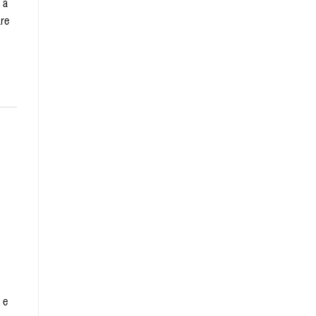
 a
are
e e