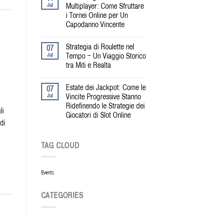
Multiplayer: Come Sfruttare
Jul
i Tornei Online per Un
Capodanno Vincente
Strategia di Roulette nel
07
Tempo – Un Viaggio Storico
Jul
tra Miti e Realtà
Estate dei Jackpot: Come le
07
Vincite Progressive Stanno
Jul
Ridefinendo le Strategie dei
li
Giocatori di Slot Online
di
TAG CLOUD
Events
CATEGORIES