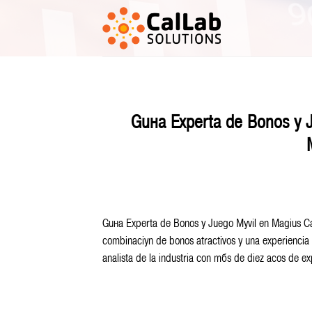
Skip
to
content
Guía Experta de Bonos y J
Guía Experta de Bonos y Juego Móvil en Magius Cas
combinación de bonos atractivos y una experiencia m
analista de la industria con más de diez años de ex